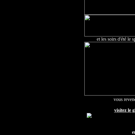
et les soirs d'été le
vous reven
visite
z
le g
e