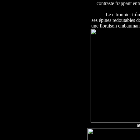
contraste frappant entr
Le citronnier trô
ses épines redoutables do
une floraison embaumante
a