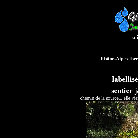
su
R
hône-Alpes, Isè
labellisé
sentier j
chemin de la source... elle vie