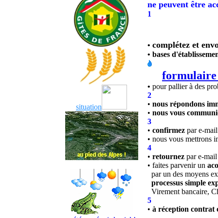
ne peuvent être ac
1
complétez et envo
•
• bases d'établissemen
formulaire
•
pour pallier à des pr
2
•
nous répondons im
situation
•
nous vous commun
3
•
confirmez
par e
-
mail
• nous vous mettrons
4
•
retournez
par e
-
mai
• faites parvenir un
ac
par un des moyens expl
processus simple expl
Virement bancaire, Ch
5
•
à réception
contrat 