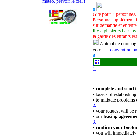
météo, prévoir le ciel !
Gite pour 4 personnes.
Personne supplémentair
sur demande et entente
Il y a plusieurs bassins
l
a garde des enfants est
Animal de compagnie
voir
convention a
1.
• complete and send 
• basics of establishing
•
to mitigate problems 
2.
• your request will be
• our
leasing agreeme
3.
•
confirm your booki
• you will immediately