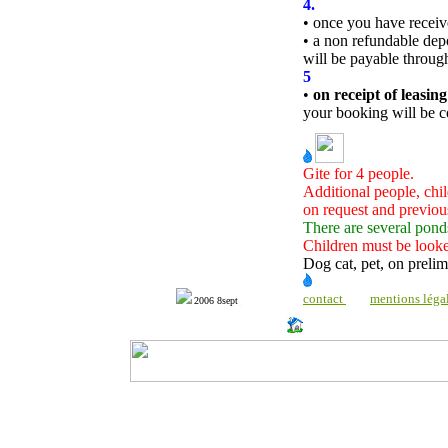
4.
• once you have recei
•
a
non refundable depos
will be payable throug
5
•
on receipt of leasin
your booking will be c
Gite for 4 people.
Additional people, chil
on request and previo
There are several pond
Children must be looke
Dog cat, pet, on preli
contact
mentions léga
2006 8sept
http://www.milonic.com/dm.php