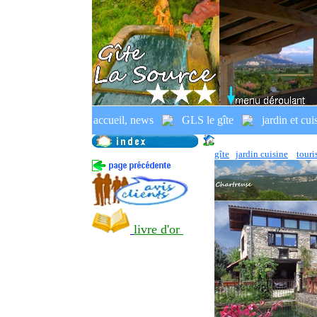
location,
gîte rural, gîte jardin, Fr
accueil, news
GLS le gîte
jardin et cui
location, réservations, tarifs, dispon
gîte
jardin cuisine
tour
livre d'or