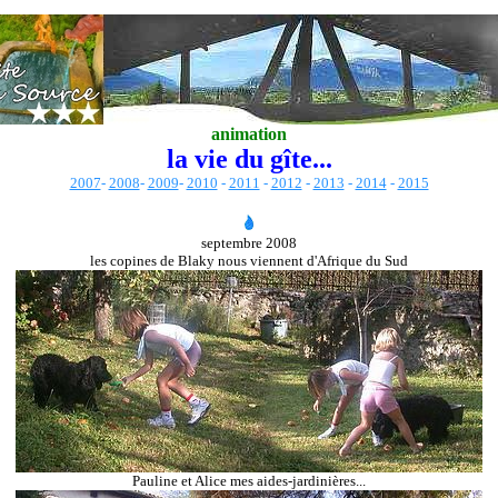
animation
la vie du gîte...
2007
-
2008
-
2009
-
2010
-
2011
-
2012
-
2013
-
2014
-
2015
septembre 2008
les copines de Blaky nous viennent d'Afrique du Sud
Pauline et Alice mes aides-jardinières...