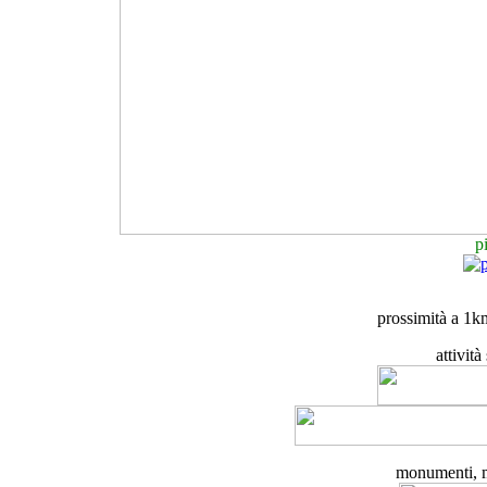
p
prossimità a 1k
attivit
monumenti, mus