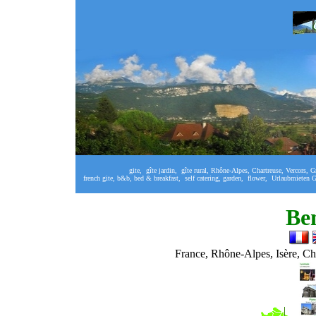
git
e,
gîte jardin,
gîte rural, Rhône-Alpes, Chartreuse,
Vercors,
G
french gite, b&b, bed & breakfast,
self catering, garden,
flower,
Urlaubmieten G
Be
France, Rhône-Alpes, Isère, Ch