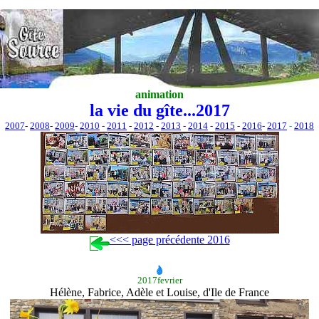
animation
la vie du gîte...2017
2007
-
2008
-
2009
-
2010
-
2011
-
2012
-
2013
-
2014
-
2015
-
2016
-
201
7
-
2018
<<< page précédente 2016
2017fevrier
Hélène, Fabrice, Adèle et Louise, d'Ile de France