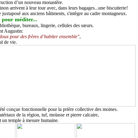
truction d’un nouveau monastère.
non arrivent à leur tour avec, dans leurs bagages...une biscuiterie!
juxtaposé aux anciens bâtiments, s'intègre au cadre montagneux.
é pour méditer...
ibliothèque, bureaux, lingerie, cellules des sœurs.
int Augustin:
doux pour des frères d’habiter ensemble"
,
al de vie.
té conçue fonctionnelle pour la prière collective des moines.
ériaux de la région, tuf, molasse et pierre calcaire,
nt un temple à mesure humaine.