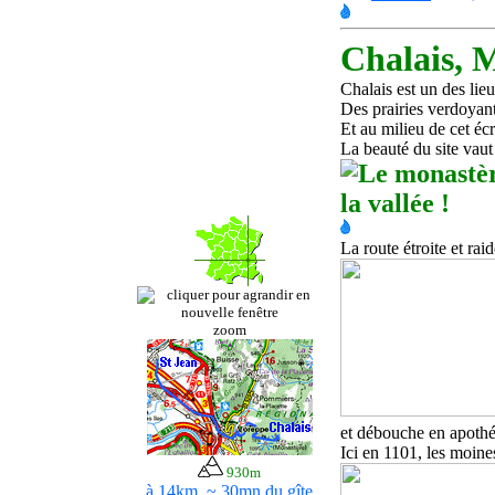
Chalais, M
Chalais est un des lie
Des prairies verdoyante
Et au milieu de cet éc
La beauté du site vaut 
La route étroite et rai
zoom
et débouche en apothé
Ici en 1101, les moin
930m
à 14km ~ 30m
n du gîte