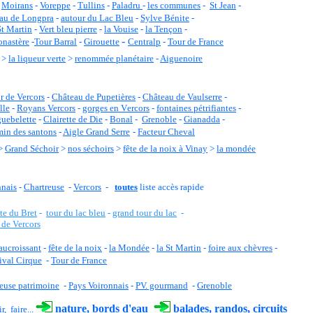
-
Moirans
-
Voreppe
-
Tullins
-
Paladru
-
les communes
-
St Jean
-
au de Longpra
-
autour du Lac Bleu
-
Sylve Bénite
-
St Martin
-
Vert bleu pierre
-
la Vouise
-
la Tençon
-
-
onastère
-
Tour Barral
-
Girouette
Centralp
-
Tour de France
>
la liqueur verte
>
renommée planétaire
-
Aiguenoire
r de Vercors
-
C
hâteau de Pupetières
-
Château de Vaulserre
-
lle
-
Royans Vercors
-
gorges en
V
ercors
-
fontaines pétrifiantes
-
uebelette
-
Clairette de Die
-
Bonal
-
Grenoble
-
Gianadda
-
in des santons
-
Aigle Grand Serre
-
Facteur Cheval
>
Grand Séchoir
>
nos séchoirs
>
fête de la noix à Vinay
>
la mondée
nnais
-
Chartreuse
-
Vercors
-
toutes
liste accès
rapide
te du Bret
-
tour du lac bleu
-
grand tour du lac
-
 de Vercors
aucroissant
-
fête de la noix
-
la Mondée
-
la St Martin
-
foire aux chèvres
-
ival Cirque
-
Tour de France
euse patrimoine
-
Pays Voironnais
-
PV. gourmand
-
Grenoble
nature, bords d'eau
balades, randos, circuits
r, faire...