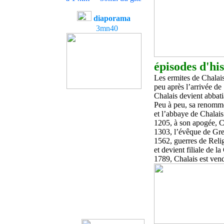
diaporama
3mn40
épisodes d'his
Les ermites de Chalais
peu après l’arrivée d
Chalais devient abbati
Peu à peu, sa renommée
et l’abbaye de Chalais
1205, à son apogée, Ch
1303, l’évêque de Gre
1562, guerres de Relig
et devient filiale de 
1789, Chalais est vend