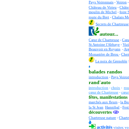
Pays Voironnais
-
Voiron
Château de Virieu
-
Châte
moulin de Michel
-
foire 
route du Bret
-
Chalais M
Secrets de Chartreuse
autour...
Cœur de Chartreuse
-
C
œu
St Antoine l'Abbaye
-
Vizi
Beauvoir en Royans
-
Aig
Monastère de Brou
-
Chem
La noix de Grenoble
balades randos
introduction
-
Pays Voiro
rand'auto
i
ntroduction
-
choix
-
rou
cœur de Chartreuse
-
cœur
fêtes
, manifestations
marchés aux fleurs
-
la Be
la St Jean
Hannibal
-
Fest
découvertes
Chartreuse nature
-
Chartr
activités
visiter, voi