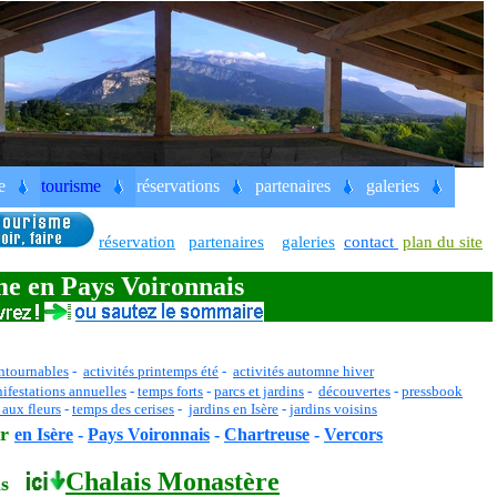
reppe, Chartreuse, Dominicaines.
e
tourisme
réservations
partenaires
galeries
oironnais, Chartreuse, Vercors, Voiron, Grenoble,
Charavines,
Paladru
, Virieu, St jean de Moirans
réservation
partenaires
galeries
contact
plan du site
e en Pays Voironnais
ntournables
-
activités printemps été
-
activités automne hiver
ifestations annuelles
-
temps forts
-
parcs et jardins
-
découvertes
-
pressbook
aux fleurs
-
temps des cerises
-
jardins en Isère
-
jardins voisins
ir
en Isère
-
Pays Voironnais
-
Chartreuse
-
Vercors
Chalais Monastère
ais