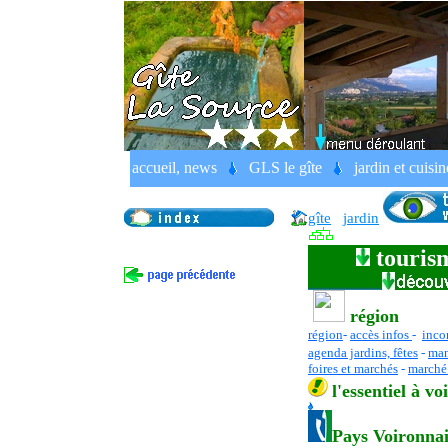
Chalais, Monastère et Bellevue.
Vo
accueil, news
GLS le gîte
jardin et cuisin
France, Rhône Alpes, Isère, Pays V
gîte
jardin
tourism
région
région
-
accès infos
-
inco
agenda jardins, fêtes
-
man
foires et marchés
-
marché 
l
'essentiel
à vo
Pays Voironn